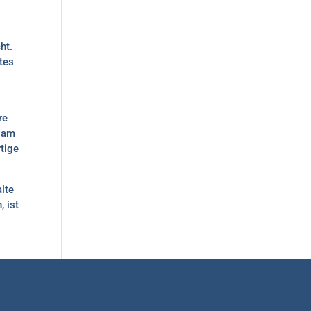
ht.
htes
re
ksam
tige
alte
, ist