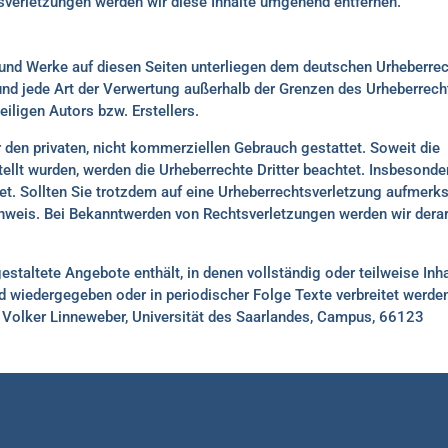
verletzungen werden wir diese Inhalte umgehend entfernen.
te und Werke auf diesen Seiten unterliegen dem deutschen Urheberrec
 und jede Art der Verwertung außerhalb der Grenzen des Urheberrec
iligen Autors bzw. Erstellers.
 den privaten, nicht kommerziellen Gebrauch gestattet. Soweit die
stellt wurden, werden die Urheberrechte Dritter beachtet. Insbesonde
net. Sollten Sie trotzdem auf eine Urheberrechtsverletzung aufmer
inweis. Bei Bekanntwerden von Rechtsverletzungen werden wir derar
gestaltete Angebote enthält, in denen vollständig oder teilweise Inh
d wiedergegeben oder in periodischer Folge Texte verbreitet werden
Dr. Volker Linneweber, Universität des Saarlandes, Campus, 66123