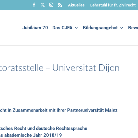
Aktuelles
Lehrstuhl für fr. Zivilrecht
Jubiläum 70
Das CJFA
Bildungsangebot
Bew
oratsstelle – Universität Dijon
sucht in Zusammenarbeit mit ihrer Partneruniversität Mainz
eutsches Recht und deutsche Rechtssprache
das akademische Jahr 2018/19