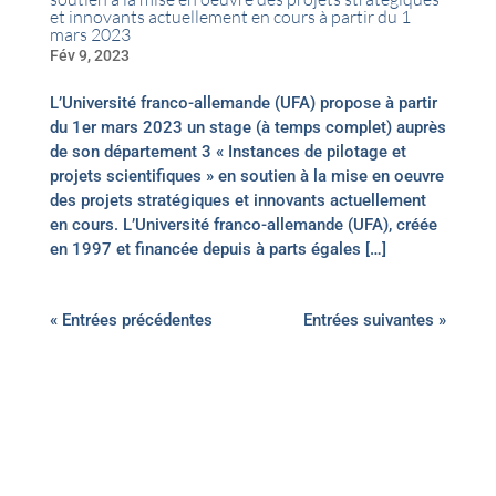
et innovants actuellement en cours à partir du 1
mars 2023
Fév 9, 2023
L’Université franco-allemande (UFA) propose à partir
du 1er mars 2023 un stage (à temps complet) auprès
de son département 3 « Instances de pilotage et
projets scientifiques » en soutien à la mise en oeuvre
des projets stratégiques et innovants actuellement
en cours. L’Université franco-allemande (UFA), créée
en 1997 et financée depuis à parts égales […]
« Entrées précédentes
Entrées suivantes »
Le Centre juridique franco-allemand (CJFA) de
l’Université de la Sarre propose une double
diplomation en droit dans le cadre d’un cursus