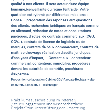
qualité à nos clients. Il sera acteur d’une équipe
humaine,bienveillante où règne l’entraide. Votre
quotidien est rythmé par différentes missions :
Conseil : préparation des réponses aux questions
des clients, recherches juridiques en français comme
en allemand, rédaction de notes et consultations
juridiques, d’actes, de contrats commerciaux (CGU,
CGV…), contrats de licence de logiciels ou de
marques, contrats de baux commerciaux, contrats de
maîtrise d’ouvrage réalisation d’audits juridiques,
d’analyses d’impact, … Contentieux : contentieux
commercial, contentieux immobilier, procédures
devant les autorités de contrôle, procédures
d’expertise…
Proposition-collaboration-Cabinet-GGV-Avocats-Rechtsanwalte-
06.02.2023.docx5027
Télécharger
Praktikumsausschreibung im Referat 3
„Steuerungsgremien und wissenschaftliche
Projekte“ zur Unterstützung der Umsetzung