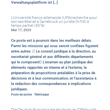
Verwaltungsplattform ist […]
L’Université franco-allemande (UFA)recherche pour
son secrétariat à Sarrebruck un juriste (h/f/d) à
temps partiel (50 %)
Mar 17, 2023
Ce poste est à pourvoir dans les meilleurs délais.
Parmi les missions qui vous seront confiées figurent
entre autres : Le conseil juridique à la direction, au
secrétariat général et aux différents départements
qui le composent L’examen au plan juridique des
éléments rapportés en interne et à l’externe, la
préparation de propositions préalables à la prise de
décisions et à leur communication, et l’assistance à
la rédaction des correspondances à implications
juridiques.
Poste-de-juriste
Télécharger
Die Deutsch-Französische Hochschule (DFH)sucht