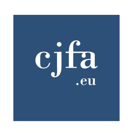
intégré Licence de droit – Bachelor of Laws (LL.B).