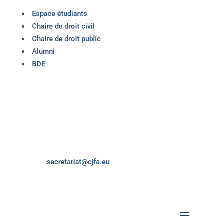
Espace étudiants
Chaire de droit civil
Chaire de droit public
Alumni
BDE
Centre Juridique Franco-Allemand
Universität des Saarlandes
Campus B 4.1 Zi. 2.53
66123 Saarbrücken
ALLEMAGNE
E-mail:
secretariat@cjfa.eu
Tel :
+49 681 302 64 314