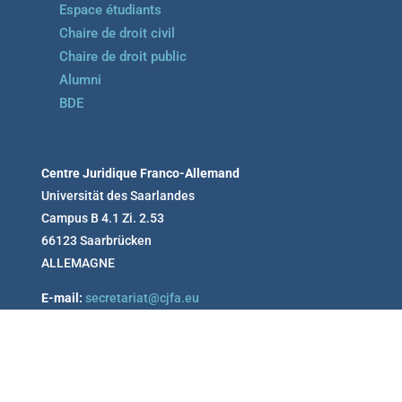
Espace étudiants
Chaire de droit civil
Chaire de droit public
Alumni
BDE
Centre Juridique Franco-Allemand
Universität des Saarlandes
Campus B 4.1 Zi. 2.53
66123 Saarbrücken
ALLEMAGNE
E-mail:
secretariat@cjfa.eu
Tel :
+49 681 302 64 314