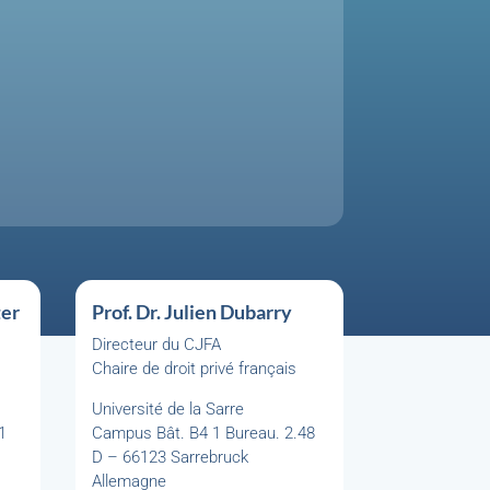
ter
Prof. Dr. Julien Dubarry
Directeur du CJFA
s
Chaire de droit privé français
Université de la Sarre
1
Campus Bât. B4 1 Bureau. 2.48
D – 66123 Sarrebruck
Allemagne