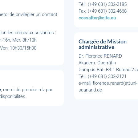
Tél.: (+49 681) 302-2185
Fax: (+49 681) 302-4668
rci de privilégier un contact
cossalter@cjfa.eu
lon les créneaux suivantes :
h-16h, Mer. 8h/13h
Chargée de Mission
administrative
-Ven: 10h30/15h00
Dr. Florence RENARD
Akadem. Oberrätin
Campus Bât. B4.1 Bureau 2.
Tél.: (+49 681) 302-2121
e-mail: florence.renard(at)uni-
e
, merci de prendre rdv par
saarland.de
isponibilités.