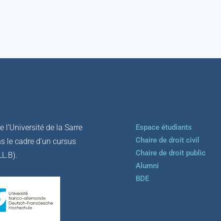
 l’Université de la Sarre
Espace étudiants
Chaire de droit civil
s le cadre d’un cursus
Chaire de droit public
LL.B).
Alumni
BDE